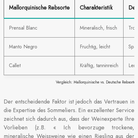
Mallorquinische Rebsorte
Charakteristik
Deu
Prensal Blanc
Mineralisch, frisch
Troc
Manto Negro
Fruchtig, leicht
Spät
Callet
Kräftig, tanninreich
Lem
Vergleich: Mallorquinische vs. Deutsche Rebsorten
Der entscheidende Faktor ist jedoch das Vertrauen in
die Expertise des Sommeliers. Ein exzellenter Service
zeichnet sich dadurch aus, dass der Weinexperte Ihre
Vorlieben (z.B. « Ich bevorzuge trockene,
mineralische Weissweine wie einen Riesling aus der