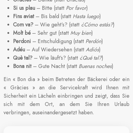
Si us plau
– Bitte (statt
Por favor
)
Fins aviat
– Bis bald (statt
Hasta luego
)
Com va?
– Wie geht’s? (statt
¿Cómo estás?
)
Molt bé
– Sehr gut (statt
Muy bien
)
Perdoni
– Entschuldigung (statt
Perdón
)
Adéu
– Auf Wiedersehen (statt
Adiós
)
Què tal?
– Wie läuft’s? (statt
¿Qué tal?
)
Bona nit
– Gute Nacht (statt
Buenas noches
)
Ein « Bon dia » beim Betreten der Bäckerei oder ein
« Gràcies » an die Servicekraft wird Ihnen mit
Sicherheit ein Lächeln einbringen und zeigt, dass Sie
sich mit dem Ort, an dem Sie Ihren Urlaub
verbringen, auseinandergesetzt haben.