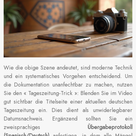
Wie die obige Szene andeutet, sind moderne Technik
und ein systematisches Vorgehen entscheidend. Um
die Dokumentation unanfechtbar zu machen, nutzen
Sie den « Tageszeitung-Trick »: Blenden Sie im Video
gut sichtbar die Titelseite einer aktuellen deutschen
Tageszeitung ein. Dies dient als unwiderlegbarer
Datumsnachweis. Ergänzend sollten Sie ein
zweisprachiges
Übergabeprotokoll
(Spanisch/Deutsch)
anfertigen, in dem alle Mängel