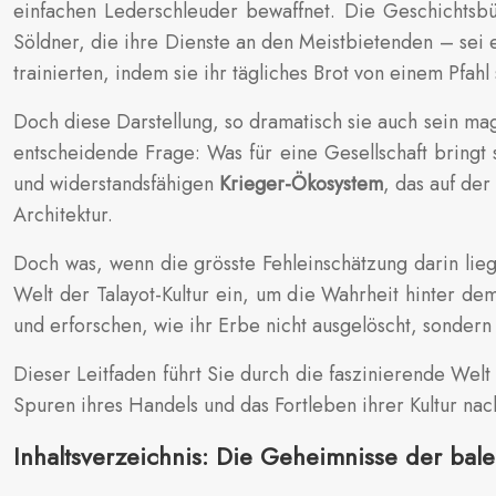
einfachen Lederschleuder bewaffnet. Die Geschichtsbü
Söldner, die ihre Dienste an den Meistbietenden – sei e
trainierten, indem sie ihr tägliches Brot von einem Pfahl
Doch diese Darstellung, so dramatisch sie auch sein mag,
entscheidende Frage: Was für eine Gesellschaft bringt 
und widerstandsfähigen
Krieger-Ökosystem
, das auf der
Architektur.
Doch was, wenn die grösste Fehleinschätzung darin liegt
Welt der Talayot-Kultur ein, um die Wahrheit hinter d
und erforschen, wie ihr Erbe nicht ausgelöscht, sondern 
Dieser Leitfaden führt Sie durch die faszinierende Wel
Spuren ihres Handels und das Fortleben ihrer Kultur na
Inhaltsverzeichnis: Die Geheimnisse der bale