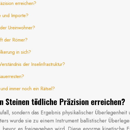
räzision erreichen?
e und Importe?
 der Ureinwohner?
nft der Römer?
kerung in sich?
erständnis der Inselinfrastruktur?
Mauerresten?
ig und immer noch ein Rätsel?
n Steinen tödliche Präzision erreichen?
Zufall, sondern das Ergebnis physikalischer Überlegenheit 
ers wurde sie zu einem Instrument ballistischer Überlege
, bevor es freigegeben wird. Diese enorme kinetische E