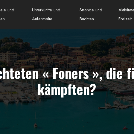
iele und
Unterkünfte und
Strände und
Aktivitä
nen
Aufenthalte
Buchten
Freizeit
chteten « Foners », die 
kämpften?