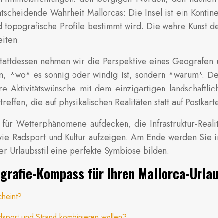
tscheidende Wahrheit Mallorcas: Die Insel ist ein Kontin
topografische Profile bestimmt wird. Die wahre Kunst de
iten.
. Stattdessen nehmen wir die Perspektive eines Geografen
n, *wo* es sonnig oder windig ist, sondern *warum*. Der 
re Aktivitätswünsche mit dem einzigartigen landschaftlic
effen, die auf physikalischen Realitäten statt auf Postkart
ür Wetterphänomene aufdecken, die Infrastruktur-Realit
ie Radsport und Kultur aufzeigen. Am Ende werden Sie in
her Urlaubsstil eine perfekte Symbiose bilden.
ografie-Kompass für Ihren Mallorca-Urla
cheint?
sport und Strand kombinieren wollen?